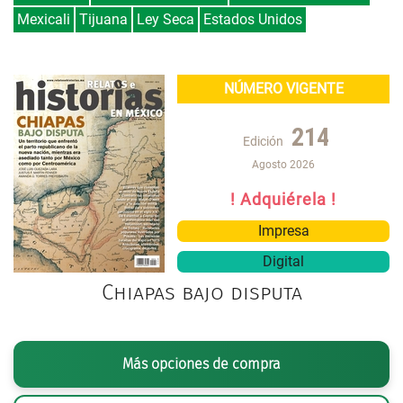
Mexicali
Tijuana
Ley Seca
Estados Unidos
NÚMERO VIGENTE
214
Edición
Agosto 2026
! Adquiérela !
Impresa
Digital
Chiapas bajo disputa
Más opciones de compra