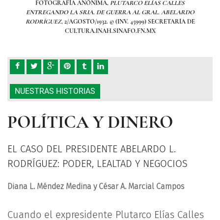
FOTOGRAFÍA ANÓNIMA,
PLUTARCO ELÍAS CALLES
DO
ENTREGANDO LA SRIA. DE GUERRA AL GRAL. ABELARDO
E
DE
RODRÍGUEZ
, 2/AGOSTO/1932. © (INV. 45999) SECRETARÍA DE
R
CULTURA.INAH.SINAFO.FN.MX
NUESTRAS HISTORIAS
POLÍTICA Y DINERO
EL CASO DEL PRESIDENTE ABELARDO L.
RODRÍGUEZ: PODER, LEALTAD Y NEGOCIOS
Diana L. Méndez Medina y César A. Marcial Campos
Cuando el expresidente Plutarco Elías Calles