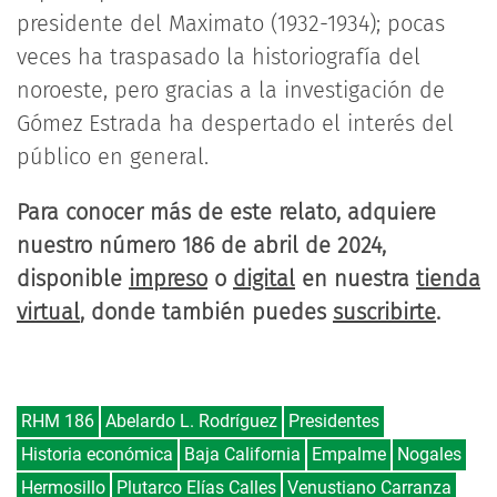
presidente del Maximato (1932-1934); pocas
veces ha traspasado la historiografía del
noroeste, pero gracias a la investigación de
Gómez Estrada ha despertado el interés del
público en general.
Para conocer más de este relato, adquiere
nuestro número 186 de abril de 2024,
disponible
impreso
o
digital
en nuestra
tienda
virtual
, donde también puedes
suscribirte
.
RHM 186
Abelardo L. Rodríguez
Presidentes
Historia económica
Baja California
Empalme
Nogales
Hermosillo
Plutarco Elías Calles
Venustiano Carranza