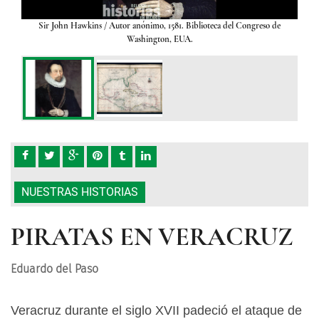
639.
Sir John Hawkins
/ Autor anónimo, 1581. Biblioteca del Congreso de
Cos
, EUA.
Washington, EUA.
Divis
NUESTRAS HISTORIAS
PIRATAS EN VERACRUZ
Eduardo del Paso
Veracruz durante el siglo XVII padeció el ataque de