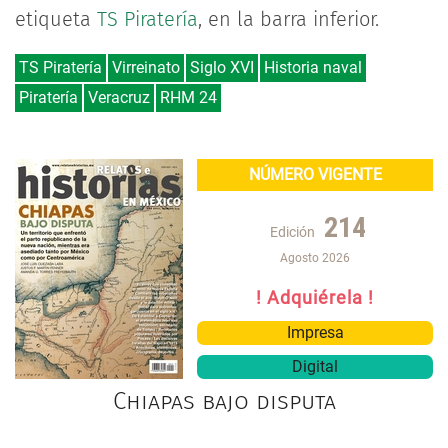
etiqueta
TS Piratería
, en la barra inferior.
TS Piratería
Virreinato
Siglo XVI
Historia naval
Piratería
Veracruz
RHM 24
NÚMERO VIGENTE
214
Edición
Agosto 2026
! Adquiérela !
Impresa
Digital
Chiapas bajo disputa