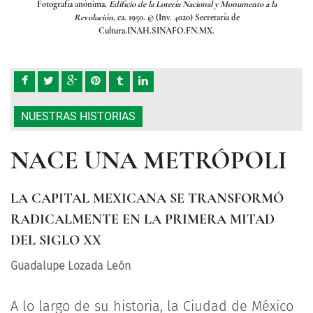
la
Fotografía anónima,
Edificio de la Lotería Nacional y Monumento a la
F
Revolución
, ca. 1950. © (Inv. 4020) Secretaría de
Cultura.INAH.SINAFO.FN.MX.
NUESTRAS HISTORIAS
NACE UNA METRÓPOLI
LA CAPITAL MEXICANA SE TRANSFORMÓ
RADICALMENTE EN LA PRIMERA MITAD
DEL SIGLO XX
Guadalupe Lozada León
A lo largo de su historia, la Ciudad de México