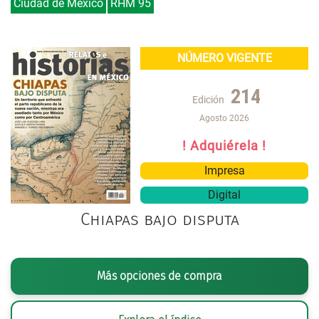
Ciudad de México
RHM 95
NÚMERO VIGENTE
214
Edición
Agosto 2026
! Adquiérela !
Impresa
Digital
Chiapas bajo disputa
Más opciones de compra