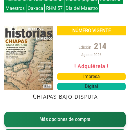
Maestros
Oaxaca
RHM 57
Día del Maestro
NÚMERO VIGENTE
214
Edición
Agosto 2026
! Adquiérela !
Impresa
Digital
Chiapas bajo disputa
Más opciones de compra