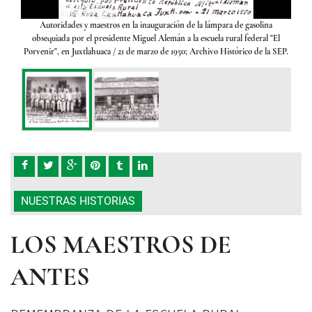
María
Autoridades y maestros en la inauguración de la lámpara de gasolina
Maes
de la
obsequiada por el presidente Miguel Alemán a la escuela rural federal "El
Octe
Porvenir", en Juxtlahuaca
/ 21 de marzo de 1950; Archivo Histórico de la SEP.
NUESTRAS HISTORIAS
LOS MAESTROS DE
ANTES