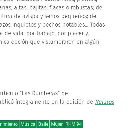
ñas; altas, bajitas, flacas o robustas; de
cintura de avispa y senos pequeños; de
azos inquietos y pechos notables... Todas
de vida, por trabajo, por placer y,
única opción que vislumbraron en algún
artículo “Las Rumberas” de
publicó íntegramente en la edición de
Relatos
enimiento
Música
Baile
Mujer
RHM 94