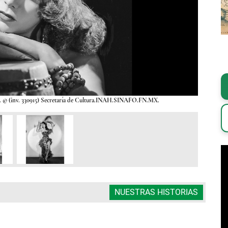
950. © (inv. 330915) Secretaría de Cultura.INAH.SINAFO.FN.MX.
La actriz c
NUESTRAS HISTORIAS