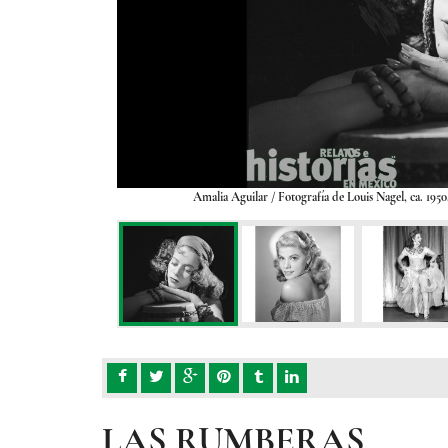
O.FN.MX.
Amalia Aguilar
/ Fotografía de Louis Nagel, ca. 1
LAS RUMBERAS