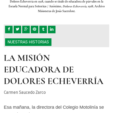
en la
Dolores Echeverría en 1918, cuando se tituló de educadora de párvulos en la
Dolo
rchivo
Escuela Normal para Señoritas
/ Anónimo,
Dolores Echeverría
, 1918; Archivo
Escue
Misioneras de Jesús Sacerdote.
NUESTRAS HISTORIAS
LA MISIÓN
EDUCADORA DE
DOLORES ECHEVERRÍA
Carmen Saucedo Zarco
Esa mañana, la directora del Colegio Motolinía se