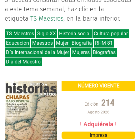
a este tema semanal, haz clic en la
etiqueta
TS Maestros
, en la barra inferior.
TS Maestros
Siglo XX
Historia social
Cultura popular
Educación
Maestros
Mujer
Biografía
RHM 81
Día Internacional de la Mujer
Mujeres
Biografías
Día del Maestro
NÚMERO VIGENTE
214
Edición
Agosto 2026
! Adquiérela !
Impresa