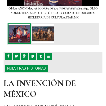
nando
OBRA ANÓNIMA,
ALEGORÍA DE LA INDEPENDENCIA
, 1834, ÓLEO
Al p
do por
SOBRE TELA. MUSEO HISTÓRICO EX CURATO DE DOLORES,
VII d
para
SECRETARÍA DE CULTURA.INAH.MX
los
Nueva
cons
PAS
AN
RIA,
EN
NUESTRAS HISTORIAS
LA INVENCIÓN DE
MÉXICO