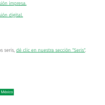
sión impresa.
ión digital.
s seris,
dé clic en nuestra sección “Seris”
.
e México