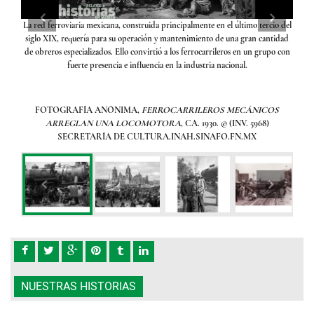
cia de
La red ferroviaria mexicana, construida principalmente en el último tercio del
Los f
ampo
siglo XIX, requería para su operación y mantenimiento de una gran cantidad
por 
o
de obreros especializados. Ello convirtió a los ferrocarrileros en un grupo con
fuerte presencia e influencia en la industria nacional.
IVO
FOTOGRAFÍA ANÓNIMA,
FERROCARRILEROS MECÁNICOS
ARREGLAN UNA LOCOMOTORA
, CA. 1930. © (INV. 5968)
SECRETARÍA DE CULTURA.INAH.SINAFO.FN.MX
NUESTRAS HISTORIAS