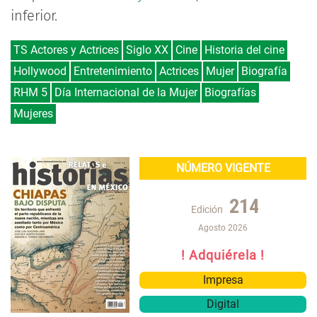
inferior.
TS Actores y Actrices
Siglo XX
Cine
Historia del cine
Hollywood
Entretenimiento
Actrices
Mujer
Biografía
RHM 5
Día Internacional de la Mujer
Biografías
Mujeres
NÚMERO VIGENTE
214
Edición
Agosto 2026
! Adquiérela !
Impresa
Digital