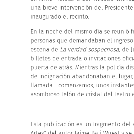
una breve intervención del President
inaugurado el recinto.
En la noche del mismo día se reunió fr
personas que demandaban el ingreso a
escena de
La
v
erdad sospechosa
, de 
billetes de entrada o invitaciones ofic
puerta de atrás. Mientras la policía d
de indignación abandonaban el lugar, s
llamada… comenzamos, unos instantes 
asombroso telón de cristal del teatro e
Esta publicación es un fragmento del a
Artes” del autor Jaime Bali Wuest y se