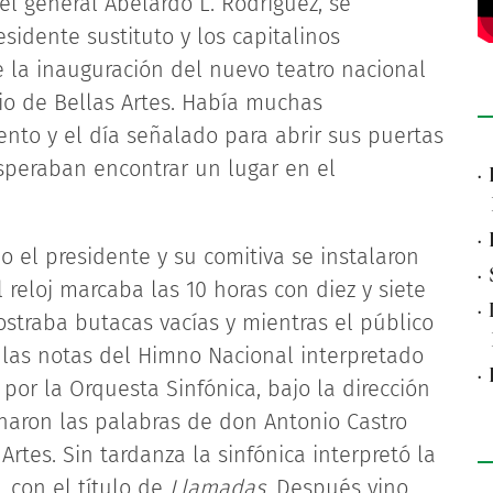
el general Abelardo L. Rodríguez, se
sidente sustituto y los capitalinos
e la inauguración del nuevo teatro nacional
io de Bellas Artes. Había muchas
ento y el día señalado para abrir sus puertas
speraban encontrar un lugar en el
·
·
 el presidente y su comitiva se instalaron
·
reloj marcaba las 10 horas con diez y siete
·
mostraba butacas vacías y mientras el público
 las notas del Himno Nacional interpretado
·
or la Orquesta Sinfónica, bajo la dirección
haron las palabras de don Antonio Castro
rtes. Sin tardanza la sinfónica interpretó la
, con el título de
Llamadas
. Después vino