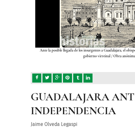
 permanecer fieles al
Ante la posible llegada de los insurgentes a Guadalajara, el obi
gobierno virreinal
/ Obra anónim
GUADALAJARA ANTE
INDEPENDENCIA
Jaime Olveda Legaspi