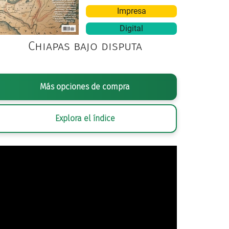
Impresa
Digital
Chiapas bajo disputa
osible llegada de los insurgentes a Guadalajara, el obispo Juan Cruz Ruiz de Cabañas exhort
Más opciones de compra
gobierno virreinal
/ Obra anónima,
Catedral de Guadalajara
, siglo XIX
Explora el índice