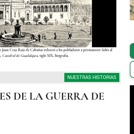
spo Juan Cruz Ruiz de Cabañas exhortó a los pobladores a permanecer fieles al
Ante la p
a,
Catedral de Guadalajara
, siglo XIX, litografía.
NUESTRAS HISTORIAS
S DE LA GUERRA DE