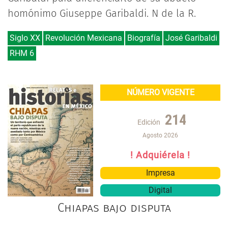
homónimo Giuseppe Garibaldi. N de la R.
Siglo XX
Revolución Mexicana
Biografía
José Garibaldi
RHM 6
NÚMERO VIGENTE
214
Edición
Agosto 2026
! Adquiérela !
Impresa
Digital
Chiapas bajo disputa