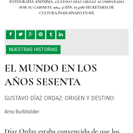
ÑADO
FOTOGRAFÍA ANÓNIMA,
GUSTAVO DÍAZ ORDAZ ACOMPAÑADO
FOT
POR SU GABINETE
, 1964. © (INV. 674718) SECRETARÍA DE
CULTURA.INAH.SINAFO.FN.MX
NUESTRAS HISTORIAS
EL MUNDO EN LOS
AÑOS SESENTA
GUSTAVO DÍAZ ORDAZ: ORIGEN Y DESTINO
Arno Burkholder
Díaz Ordaz estaba convencido de que los