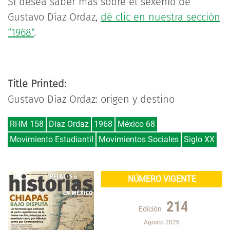
Si desea saber más sobre el sexenio de
Gustavo Díaz Ordaz,
dé clic en nuestra sección
“1968”
.
Title Printed:
Gustavo Díaz Ordaz: origen y destino
RHM 158
Díaz Ordaz
1968
México 68
Movimiento Estudiantil
Movimientos Sociales
Siglo XX
NÚMERO VIGENTE
214
Edición
Agosto 2026