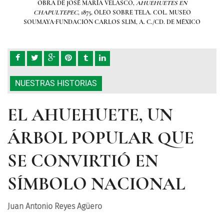
OBRA DE JOSÉ MARÍA VELASCO,
AHUEHUETES EN
CHAPULTEPEC
, 1875, ÓLEO SOBRE TELA. COL. MUSEO
CO
SOUMAYA∙FUNDACIÓN CARLOS SLIM, A. C./CD. DE MÉXICO
S
NUESTRAS HISTORIAS
EL AHUEHUETE, UN
ÁRBOL POPULAR QUE
SE CONVIRTIÓ EN
SÍMBOLO NACIONAL
Juan Antonio Reyes Agüero