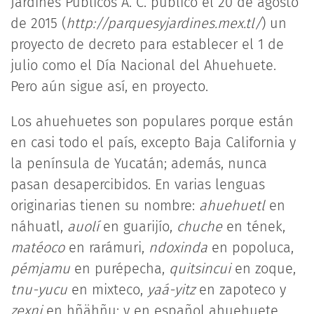
Jardines Públicos A. C. publicó el 20 de agosto
de 2015 (
http://parquesyjardines.mex.tl/
) un
proyecto de decreto para establecer el 1 de
julio como el Día Nacional del Ahuehuete.
Pero aún sigue así, en proyecto.
Los ahuehuetes son populares porque están
en casi todo el país, excepto Baja California y
la península de Yucatán; además, nunca
pasan desapercibidos. En varias lenguas
originarias tienen su nombre:
ahuehuetl
en
náhuatl,
auolí
en guarijío,
chuche
en tének,
matéoco
en rarámuri,
ndoxinda
en popoluca,
pémjamu
en purépecha,
quitsincui
en zoque,
tnu-yucu
en mixteco,
yaá-yitz
en zapoteco y
zexni
en hñähñu; y en español ahuehuete,