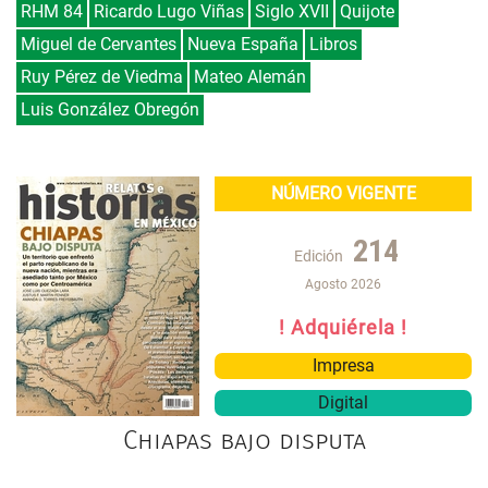
RHM 84
Ricardo Lugo Viñas
Siglo XVII
Quijote
Miguel de Cervantes
Nueva España
Libros
Ruy Pérez de Viedma
Mateo Alemán
Luis González Obregón
NÚMERO VIGENTE
214
Edición
Agosto 2026
! Adquiérela !
Impresa
Digital
Chiapas bajo disputa