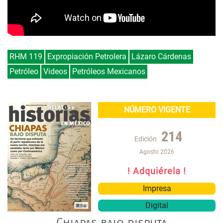
RHM 119
Expropiación Petrolera
Lázaro Cárdenas
Petróleo
Videos
Petróleos Mexicanos
NÚMERO VIGENTE
214
Edición
Agosto 2026
! Adquiérela !
Impresa
Digital
Chiapas bajo disputa