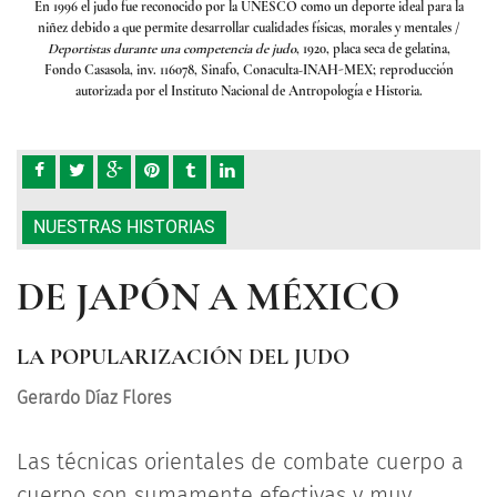
ara la
En 1996 el
judo fue reconocido por la UNESCO como un deporte ideal para la
En 19
ales /
niñez debido a que permite desarrollar cualidades físicas, morales y mentales /
niñez
ina,
Deportistas durante una competencia de judo
, 1920, placa seca de gelatina,
Dep
ción
Fondo Casasola, inv. 116078, Sinafo, Conaculta-INAH-MEX; reproducción
Fon
autorizada por el Instituto Nacional de Antropología e Historia.
NUESTRAS HISTORIAS
DE JAPÓN A MÉXICO
LA POPULARIZACIÓN DEL JUDO
Gerardo Díaz Flores
Las técnicas orientales de combate cuerpo a
cuerpo son sumamente efectivas y muy