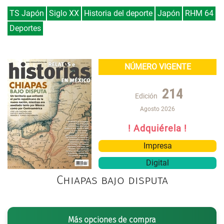
TS Japón
Siglo XX
Historia del deporte
Japón
RHM 64
Deportes
NÚMERO VIGENTE
214
Edición
Agosto 2026
! Adquiérela !
Impresa
Digital
Chiapas bajo disputa
Más opciones de compra