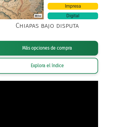
Impresa
Digital
Chiapas bajo disputa
AFÍA ANÓNIMA,
DOCTOR ALFONSO QUIROZ CUARÓN EN SU DESPACHO
, 
Más opciones de compra
AGN
Explora el índice