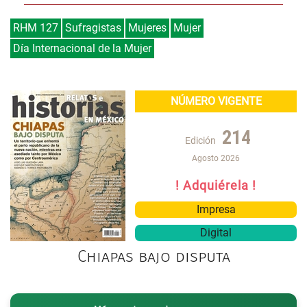
RHM 127
Sufragistas
Mujeres
Mujer
Día Internacional de la Mujer
NÚMERO VIGENTE
214
Edición
Agosto 2026
! Adquiérela !
Impresa
Digital
Chiapas bajo disputa