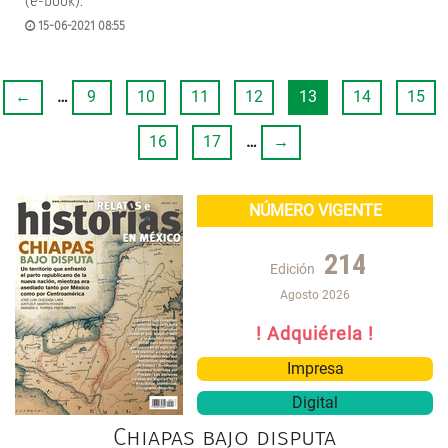
(e-book).
15-06-2021 08:55
←
…
9
10
11
12
13
14
15
16
17
…
→
NÚMERO VIGENTE
214
Edición
Agosto 2026
! Adquiérela !
Impresa
Digital
Chiapas bajo disputa