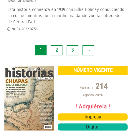
ISMAEL VILLAFRANCO
Esta historia comienza en 1939 con Billie Holiday conduciendo
su coche mientras fuma marihuana dando vueltas alrededor
de Central Park…
20-04-2022 07:56
1
2
3
→
NÚMERO VIGENTE
214
Edición
Agosto 2026
! Adquiérela !
Impresa
Digital