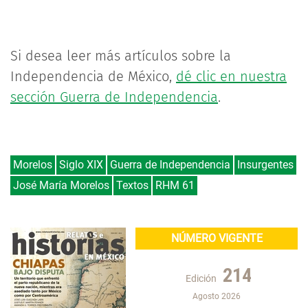
Si desea leer más artículos sobre la
Independencia de México,
dé clic en nuestra
sección Guerra de Independencia
.
Morelos
Siglo XIX
Guerra de Independencia
Insurgentes
José María Morelos
Textos
RHM 61
NÚMERO VIGENTE
214
Edición
Agosto 2026