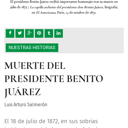
te en
El presidente Benito Juárez recibió importantes homenajes tras su muerte en
El p
grafía,
julio de 1872
/
La capilla ardiente del presidente don Benito Juárez
, litografía,
julio
en
El Americano
, París, 14 de octubre de 1872.
NUESTRAS HISTORIAS
MUERTE DEL
PRESIDENTE BENITO
JUÁREZ
Luis Arturo Salmerón
El 18 de julio de 1872, en sus sobrias