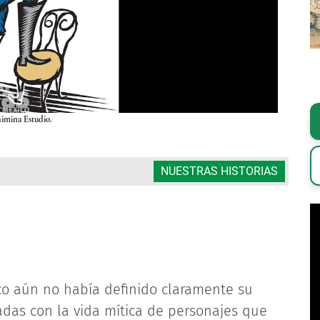
imina Estudio.
NUESTRAS HISTORIAS
ico aún no había definido claramente su
ladas con la vida mítica de personajes que