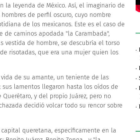
n la leyenda de México. Así, el imaginario de
 hombres de perfil oscuro, cuyo nombre
otidiana de los mexicanos. Este es el caso de
te de caminos apodada "la Carambada",
as vestida de hombre, se descubría el torso
·
 de risotadas, que era una mujer quien los
·
 vida de su amante, un teniente de las
·
o; sus lamentos llegaron hasta los oídos de
·
Querétaro, y del propio Juárez, pero no
echazada decidió volcar todo su rencor sobre
·
 capital queretana, específicamente en la
 Benito Juárez, Benito Zenea... y "la