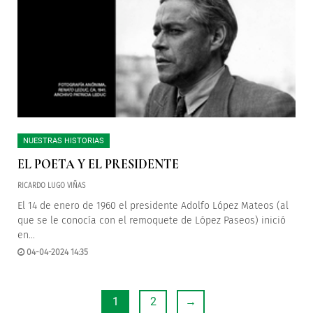
NUESTRAS HISTORIAS
EL POETA Y EL PRESIDENTE
RICARDO LUGO VIÑAS
El 14 de enero de 1960 el presidente Adolfo López Mateos (al
que se le conocía con el remoquete de López Paseos) inició
en...
04-04-2024 14:35
1
2
→