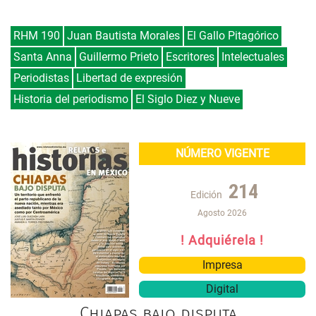
RHM 190
Juan Bautista Morales
El Gallo Pitagórico
Santa Anna
Guillermo Prieto
Escritores
Intelectuales
Periodistas
Libertad de expresión
Historia del periodismo
El Siglo Diez y Nueve
NÚMERO VIGENTE
214
Edición
Agosto 2026
! Adquiérela !
Impresa
Digital
Chiapas bajo disputa