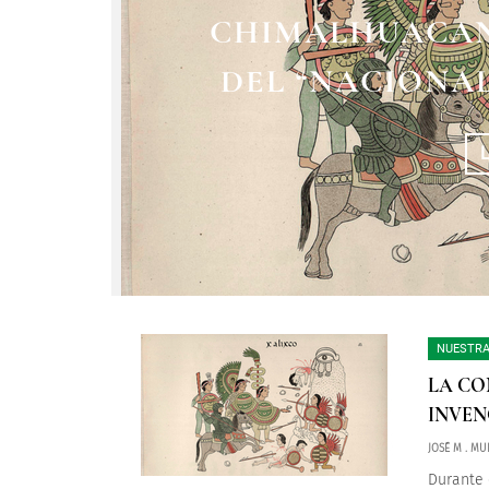
LA INEXISTEN
CHIMALHUACAN
CHIMA
DEL “NACIONAL
NUESTRA
LA CO
INVEN
JOSÉ M . MU
Durante e