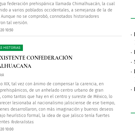
gua federación prehispánica llamada Chimalhuacán, la cual
nido a varios poblados occidentales, a semejanza de la de
. Aunque no se comprobó, connotados historiadores
on tal versión.
020 10:50
·
S HISTORIAS
·
EXISTENTE CONFEDERACIÓN
·
ALHUACANA
·
RIÀ
glo XIX, tal vez con ánimo de compensar la carencia, en
·
prehispánicos, de un anhelado centro urbano de gran
o, como tantos que hay en el centro y sureste de México, lo
arecer lesionaba al nacionalismo jalisciense de ese tiempo,
enes desarrollaron, con más imaginación y buenos deseos
ajo heurístico formal, la idea de que Jalisco tenía fuertes
entes
federalistas
.
020 10:00