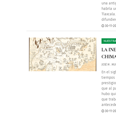
una anti
habría u
Tlaxcala
difundier
30-11-2
NUESTRA
LA IN
CHIM
JOSÉ M . MU
En el si
tiempos 
prestigi
que al p
hubo qui
que trab
anteced
30-11-2