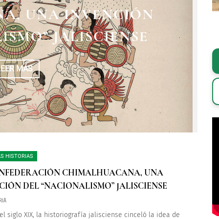
TE CONFEDERACIÓN
A, UNA INVENCIÓN
LHUACANA
ISMO” JALISCIENSE
LEER MÁS
LEER MÁS
S HISTORIAS
NFEDERACIÓN CHIMALHUACANA, UNA
CIÓN DEL “NACIONALISMO” JALISCIENSE
RIÀ
l siglo XIX, la historiografía jalisciense cinceló la idea de