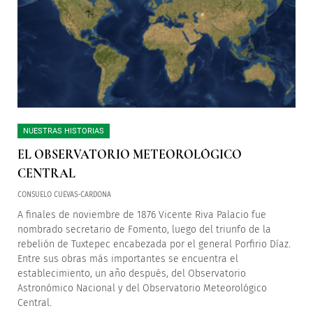
NUESTRAS HISTORIAS
EL OBSERVATORIO METEOROLÓGICO
CENTRAL
CONSUELO CUEVAS-CARDONA
A finales de noviembre de 1876 Vicente Riva Palacio fue
nombrado secretario de Fomento, luego del triunfo de la
rebelión de Tuxtepec encabezada por el general Porfirio Díaz.
Entre sus obras más importantes se encuentra el
establecimiento, un año después, del Observatorio
Astronómico Nacional y del Observatorio Meteorológico
Central.