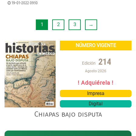
19-01-2022 09:10
1
2
3
→
NÚMERO VIGENTE
214
Edición
Agosto 2026
! Adquiérela !
Impresa
Digital
Chiapas bajo disputa