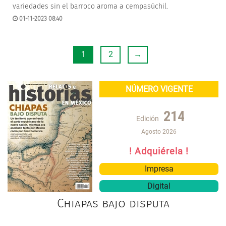
variedades sin el barroco aroma a cempasúchil.
01-11-2023 08:40
1
2
→
NÚMERO VIGENTE
214
Edición
Agosto 2026
! Adquiérela !
Impresa
Digital
Chiapas bajo disputa