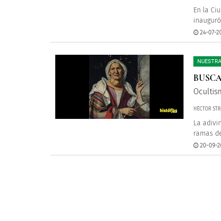
En la Ci
inauguró
24-07-2
NUESTRA
BUSCA
Ocultis
HÉCTOR STR
La adivi
ramas de 
20-09-2