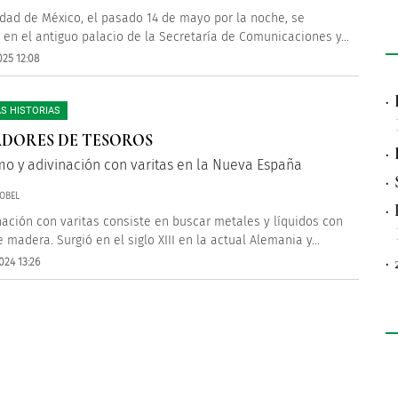
udad de México, el pasado 14 de mayo por la noche, se
 en el antiguo palacio de la Secretaría de Comunicaciones y...
025 12:08
·
S HISTORIAS
DORES DE TESOROS
·
mo y adivinación con varitas en la Nueva España
·
OBEL
·
nación con varitas consiste en buscar metales y líquidos con
madera. Surgió en el siglo XIII en la actual Alemania y...
·
024 13:26