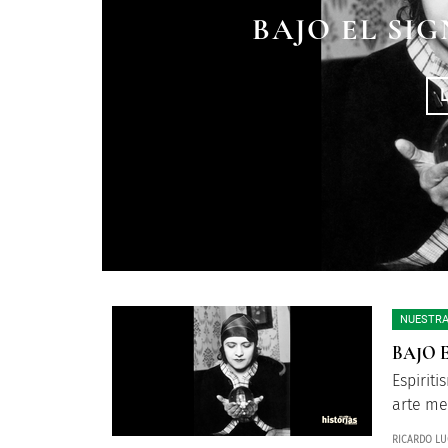
BAJO EL SI
BUSCADORE
NUESTRA
BAJO 
Espiriti
arte me
RICARDO LU