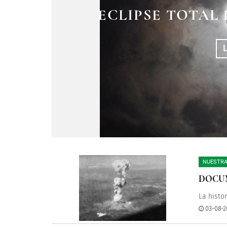
ECLIPSE TOTAL 
CULTURAL 
ECLI
SEPTIEM
NUESTRA
DOCUM
La histo
03-08-2