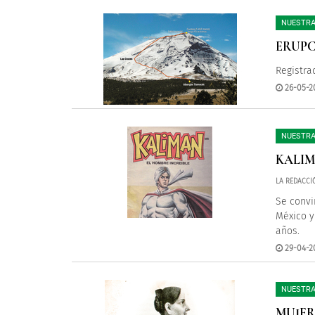
NUESTRA
ERUPC
Registra
26-05-2
NUESTRA
KALIM
LA REDACCI
Se convi
México y
años.
29-04-2
NUESTRA
MUJER