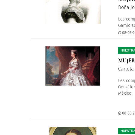
Doña Jo
Les comp
Gamio so
08-03-2
NUESTRA
MUJER
Carlota
Les comp
González
México.
08-03-2
NUESTRA