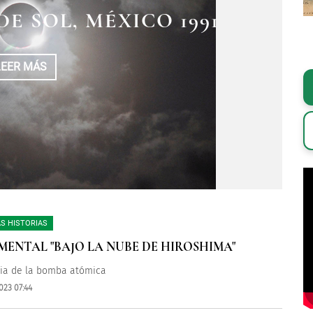
DE SOL, MÉXICO 1991
POR SISMOS DE
PSE SOLAR
BRE DE 2017
LEER MÁS
LEER MÁS
LEER MÁS
S HISTORIAS
ENTAL "BAJO LA NUBE DE HIROSHIMA"
ria de la bomba atómica
023 07:44