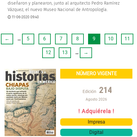
diseñaron y planearon, junto al arquitecto Pedro Ramírez
Vázquez, el nuevo Museo Nacional de Antropología.
11-06-2020 09:40
←
…
5
6
7
8
9
10
11
12
13
…
→
NÚMERO VIGENTE
214
Edición
Agosto 2026
! Adquiérela !
Impresa
Digital