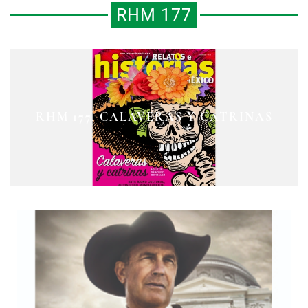
RHM 177
LA COLONIA PROLETARIA RUBÉN
CURANDEROS CONTRA
RHM 177. CALAVERAS Y CATRINAS
CONQUISTADORES
JARAMILLO