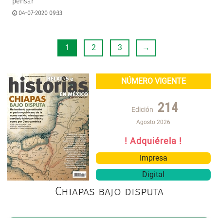
pensar
04-07-2020 09:33
1
2
3
→
NÚMERO VIGENTE
214
Edición
Agosto 2026
! Adquiérela !
Impresa
Digital
Chiapas bajo disputa