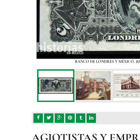
depender menos de los
BANCO DE LONDRES Y MÉXICO,
BI
r gobiernos anteriores y
vo de dicho banco.
EPÚBLICA
, CA. 1900
AGIOTISTAS Y EMPR