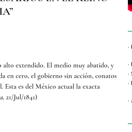
IA”
·
·
o alto extendido. El medio muy abatido, y
·
da en cero, el gobierno sin acción, conatos
·
. Esta es del México actual la exacta
a
, 21/Jul/1841)
·