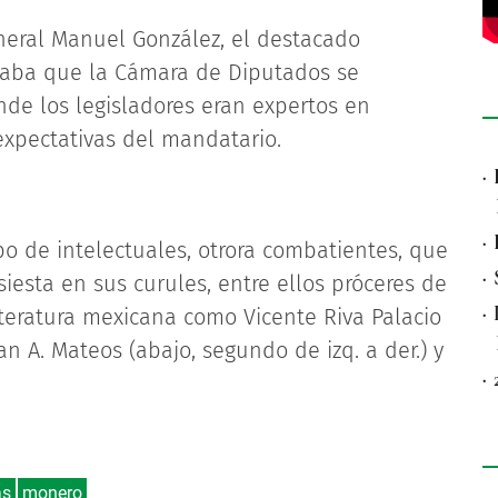
eneral Manuel González, el destacado
icaba que la Cámara de Diputados se
nde los legisladores eran expertos en
expectativas del mandatario.
·
·
po de intelectuales, otrora combatientes, que
·
esta en sus curules, entre ellos próceres de
·
iteratura mexicana como Vicente Riva Palacio
uan A. Mateos (abajo, segundo de izq. a der.) y
·
as
monero