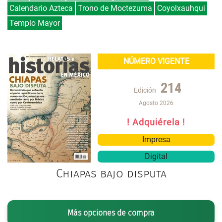
Calendario Azteca
Trono de Moctezuma
Coyolxauhqui
Templo Mayor
NÚMERO VIGENTE
214
Edición
Agosto 2026
! Adquiérela !
Impresa
Digital
Chiapas bajo disputa
Más opciones de compra