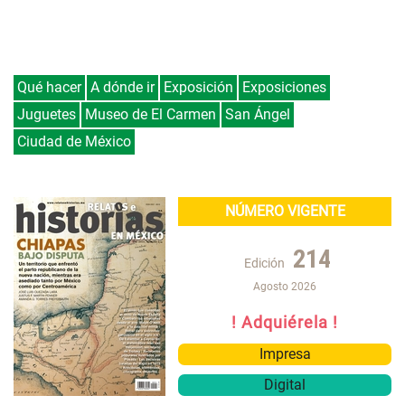
Qué hacer
A dónde ir
Exposición
Exposiciones
Juguetes
Museo de El Carmen
San Ángel
Ciudad de México
NÚMERO VIGENTE
214
Edición
Agosto 2026
! Adquiérela !
Impresa
Digital