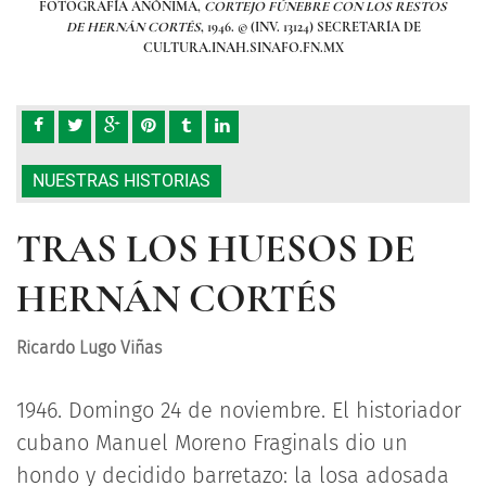
STOS
FOTOGRAFÍA ANÓNIMA,
CORTEJO FÚNEBRE CON LOS RESTOS
FOT
DE HERNÁN CORTÉS
, 1946. © (INV. 13124) SECRETARÍA DE
CULTURA.INAH.SINAFO.FN.MX
NUESTRAS HISTORIAS
TRAS LOS HUESOS DE
HERNÁN CORTÉS
Ricardo Lugo Viñas
1946. Domingo 24 de noviembre. El historiador
cubano Manuel Moreno Fraginals dio un
hondo y decidido barretazo: la losa adosada