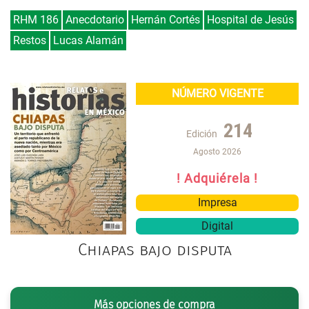
RHM 186
Anecdotario
Hernán Cortés
Hospital de Jesús
Restos
Lucas Alamán
NÚMERO VIGENTE
214
Edición
Agosto 2026
! Adquiérela !
Impresa
Digital
Chiapas bajo disputa
Más opciones de compra