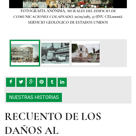
aca, al
FOTOGRAFÍA ANÓNIMA,
MURALES DEL EDIFICIO DE
La 
ismos
COMUNICACIONES COLAPSADO
, 20/09/1985. © (INV. CEL00006).
destr
SERVICIO GEOLÓGICO DE ESTADOS UNIDOS
7
FO
IN
NUESTRAS HISTORIAS
RECUENTO DE LOS
DAÑOS AL