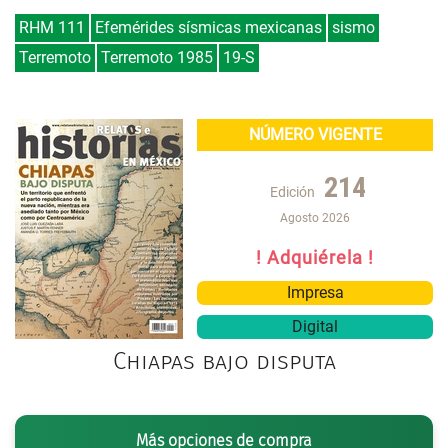
RHM 111
Efemérides sísmicas mexicanas
sismo
Terremoto
Terremoto 1985
19-S
NÚMERO VIGENTE
214
Edición
Agosto 2026
! Adquiérela !
Impresa
Digital
Chiapas bajo disputa
Más opciones de compra