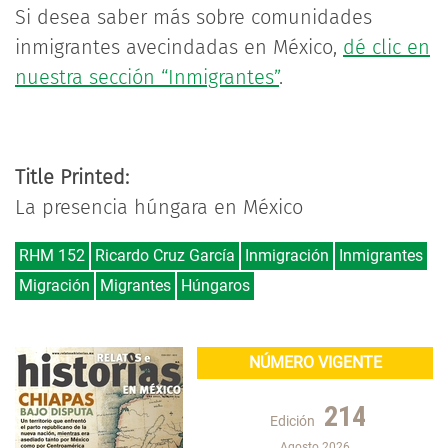
Si desea saber más sobre comunidades
inmigrantes avecindadas en México,
dé clic en
nuestra sección “Inmigrantes”
.
Title Printed:
La presencia húngara en México
RHM 152
Ricardo Cruz García
Inmigración
Inmigrantes
Migración
Migrantes
Húngaros
NÚMERO VIGENTE
214
Edición
Agosto 2026