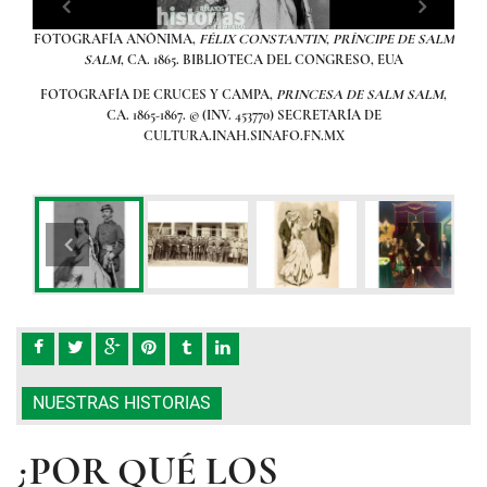
 Murió
FOTOGRAFÍA ANÓNIMA,
FÉLIX CONSTANTIN, PRÍNCIPE DE SALM
Exp
na, el
SALM
, CA. 1865. BIBLIOTECA DEL CONGRESO, EUA
Esta
smo
FOTOGRAFÍA DE CRUCES Y CAMPA,
PRINCESA DE SALM SALM
,
re de
CA. 1865-1867. © (INV. 453770) SECRETARÍA DE
CULTURA.INAH.SINAFO.FN.MX
FO
E
, CA.
NUESTRAS HISTORIAS
¿POR QUÉ LOS