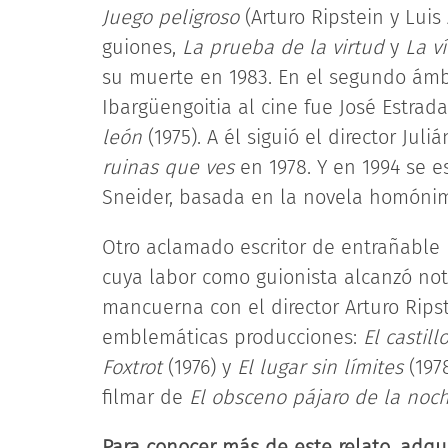
Juego peligroso
(Arturo Ripstein y Luis 
guiones,
La prueba de la virtud
y
La ví
su muerte en 1983. En el segundo ámbi
Ibargüengoitia al cine fue José Estrad
león
(1975). A él siguió el director Jul
ruinas que ves
en 1978. Y en 1994 se 
Sneider, basada en la novela homónim
Otro aclamado escritor de entrañable p
cuya labor como guionista alcanzó no
mancuerna con el director Arturo Ripst
emblemáticas producciones:
El castill
Foxtrot
(1976) y
El lugar sin límites
(197
filmar de
El obsceno pájaro de la noc
Para conocer más de este relato, adqu