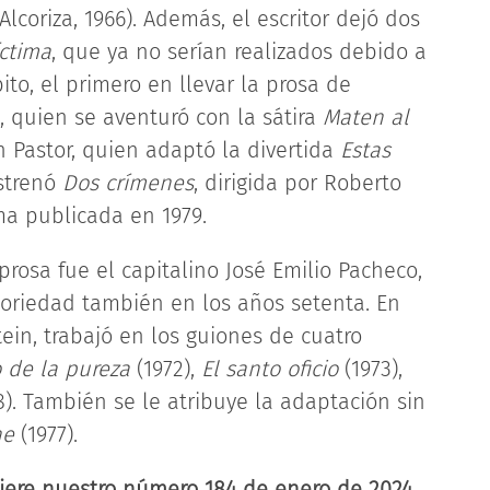
Alcoriza, 1966). Además, el escritor dejó dos
ctima
, que ya no serían realizados debido a
to, el primero en llevar la prosa de
a, quien se aventuró con la sátira
Maten al
ián Pastor, quien adaptó la divertida
Estas
estrenó
Dos crímenes
, dirigida por Roberto
a publicada en 1979.
rosa fue el capitalino José Emilio Pacheco,
toriedad también en los años setenta. En
ein, trabajó en los guiones de cuatro
o de la pureza
(1972),
El santo oficio
(1973),
8). También se le atribuye la adaptación sin
he
(1977).
iere nuestro número 184 de enero de 2024,