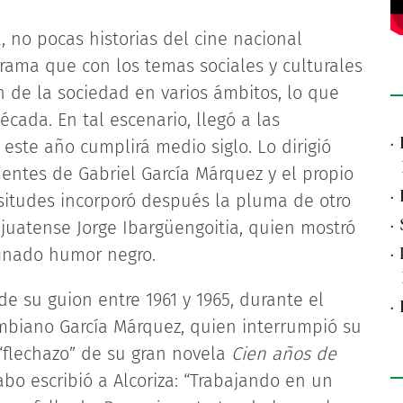
 no pocas historias del cine nacional
ama que con los temas sociales y culturales
 de la sociedad en varios ámbitos, lo que
cada. En tal escenario, llegó a las
·
e este año cumplirá medio siglo. Lo dirigió
 mentes de Gabriel García Márquez y el propio
·
cisitudes incorporó después la pluma de otro
·
ajuatense Jorge Ibargüengoitia, quien mostró
·
finado humor negro.
de su guion entre 1961 y 1965, durante el
·
ombiano García Márquez, quien interrumpió su
“flechazo” de su gran novela
Cien años de
abo escribió a Alcoriza: “Trabajando en un