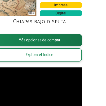
Impresa
Digital
Chiapas bajo disputa
FOTOGRAMA DE
LAS POQUIANCHIS
(FELIPE CAZALS, MÉXI
Más opciones de compra
Explora el índice