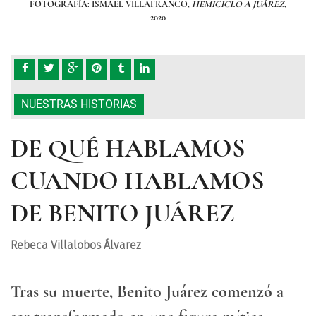
REZ
,
FOTOGRAFÍA: ISMAEL VILLAFRANCO,
HEMICICLO A JUÁREZ
,
FO
2020
NUESTRAS HISTORIAS
DE QUÉ HABLAMOS
CUANDO HABLAMOS
DE BENITO JUÁREZ
Rebeca Villalobos Álvarez
Tras su muerte, Benito Juárez comenzó a