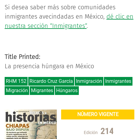
Si desea saber más sobre comunidades
inmigrantes avecindadas en México,
dé clic en
nuestra sección “Inmigrantes”
.
Title Printed:
La presencia húngara en México
RHM 152
Ricardo Cruz García
Inmigración
Inmigrantes
Migración
Migrantes
Húngaros
NÚMERO VIGENTE
214
Edición