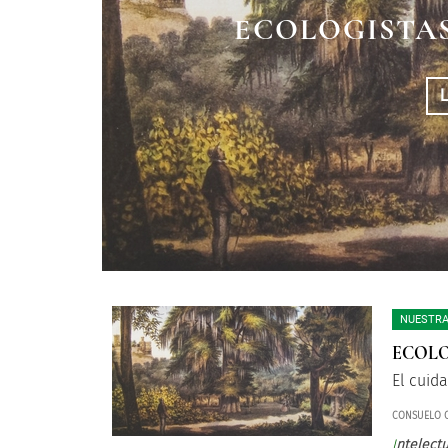
LA CIENCIA VAN
NATURALI
ECOLOGISTAS
RECINT
HISTO
NUESTRA
ECOLO
El cuid
CONSUELO C
I
ntelect