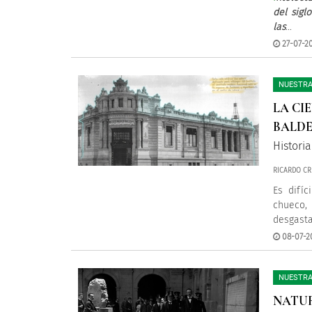
del sigl
las
...
27-07-20
NUESTRA
LA CI
BALD
Histori
RICARDO CR
Es difíc
chueco
desgasta
08-07-2
NUESTRA
NATUR