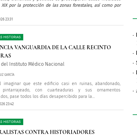
o XIX por la protección de las zonas forestales, así como por
26 23:31
·
S HISTORIAS
ENCIA VANGUARDIA DE LA CALLE RECINTO
·
ERAS
·
a del Instituto Médico Nacional
·
UZ GARCÍA
il imaginar que este edificio casi en ruinas, abandonado,
·
, pintarrajeado, con cuarteaduras y sus ornamentos
dos, pase todos los días desapercibido para la...
026 23:42
S HISTORIAS
ALISTAS CONTRA HISTORIADORES