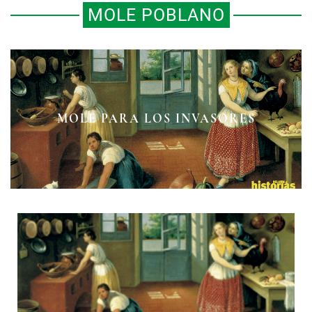
MOLE POBLANO
¿SABES POR QUÉ COMEMOS
ROMERITOS EN NAVIDAD Y AÑO
MOLE PARA LOS INVASORES
NUEVO?