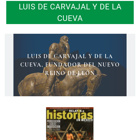
LUIS DE CARVAJAL Y DE LA
CUEVA
LUIS DE CARVAJAL Y DE LA
LA PELEA POR EL TERRITORIO DE
LA HISTORIA DE MONTERREY Y
CUEVA, FUNDADOR DEL NUEVO
SUS LEYENDAS
MONTERREY
REINO DE LEÓN