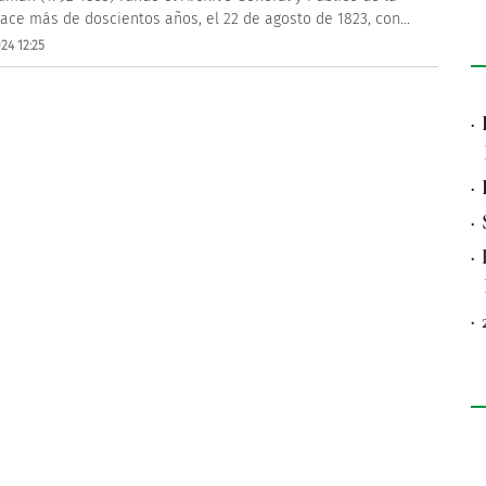
ace más de doscientos años, el 22 de agosto de 1823, con...
24 12:25
·
·
·
·
·